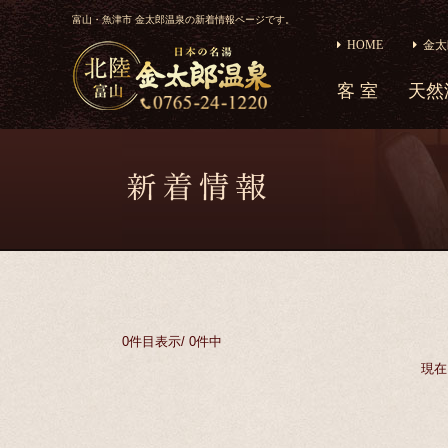
富山・魚津市 金太郎温泉の新着情報ページです。
HOME
金太
客 室
天然
0件目
表示
/
0件中
現在