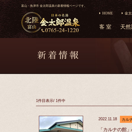
富山・魚津市 金太郎温泉の新着情報ページです。
HOME
金太
客 室
天然
1件目
表示
/
1件中
2022.11.18
カル
「カルナの館」