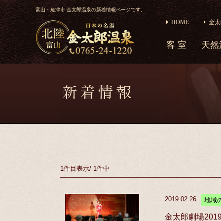
富山・魚津市 金太郎温泉の新着情報ページです。
HOME
金太
客 室
天然
1件目
表示
/
1件中
2019.02.26
地域
金太郎劇場20