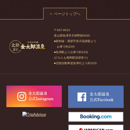
ページトップへ
〒937-0013
富山県魚津市天神野新6000
■新幹線・黒部宇奈月温泉駅より
お車で約10分
■魚津駅よりお車で約10分
(どちらも無料駅送迎有り)
■北陸自動車道魚津ICより約10分