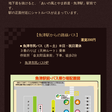
地下道を抜けると、「あいの風とやま鉄道・魚津駅」駅前で
す。
駅の正面付近にシャトルバスが止まっています。
【魚津駅からの路線バス】
運賃200円
■ 魚津市民バス（月～土）※日・祝日運休
３番のりば（天神ルート）乗車
停留所「金太郎温泉前」下車。徒歩2分
魚津市民バスHP