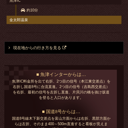
魚津IC
約10分
金太郎温泉
現在地からの行き方を見る
■ 魚津インターからは…
魚津IC料金所を出て右折、2つ目の信号（本江東交差点）を
右折し国道8号に合流直進。2つ目の信号（吉島西交差点）
を右折、最初の信号を左折し直進、片貝川の橋を抜け坂道
を登ると入口があります。
■ 国道8号からは…
国道8号線木下新交差点を富山方面からは右折、黒部方面か
らは左折、そのまま400～500m直進すると看板が見えま