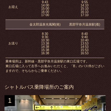
9:43
9:55
14:00
14:10
お迎え
15:00
15:10
16:00
16:10
17:00
17:10
金太郎温泉光風閣(発)
黒部宇奈月温泉駅(着)
8:30
8:40
9:30
9:40
10:30
10:40
お送り
13:38
13:53
14:38
14:53
15:38
15:53
16:38
16:53
乗車場所は、新幹線・黒部宇奈月温泉駅の東口広場です。
東口広場に入って左手へお進みいただくと、「B」のバス停がござい
ますので、
そちらからご乗車ください。
シャトルバス乗降場所のご案内
1