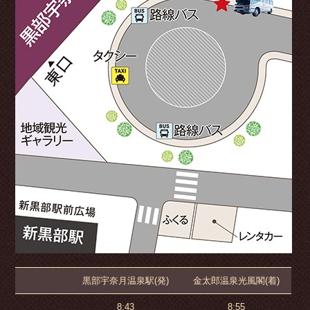
黒部宇奈月温泉駅(発)
金太郎温泉光風閣(着)
8:43
8:55