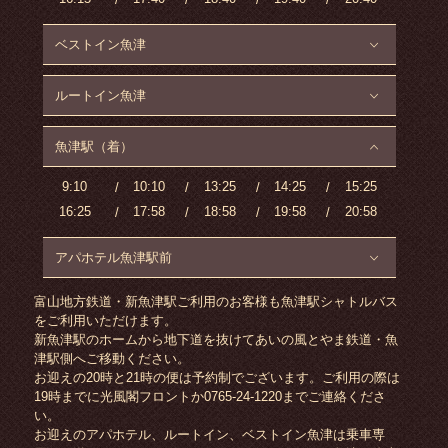
ベストイン魚津
ルートイン魚津
魚津駅（着）
9:10
10:10
13:25
14:25
15:25
16:25
17:58
18:58
19:58
20:58
アパホテル魚津駅前
富山地方鉄道・新魚津駅ご利用のお客様も魚津駅シャトルバス
をご利用いただけます。
新魚津駅のホームから地下道を抜けてあいの風とやま鉄道・魚
津駅側へご移動ください。
お迎えの20時と21時の便は予約制でございます。ご利用の際は
19時までに光風閣フロントか0765-24-1220までご連絡くださ
い。
お迎えのアパホテル、ルートイン、ベストイン魚津は乗車専