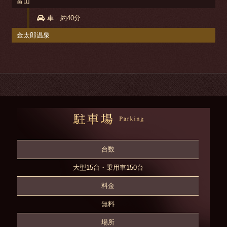
富山
車 約40分
金太郎温泉
台数
大型15台・乗用車150台
料金
無料
場所