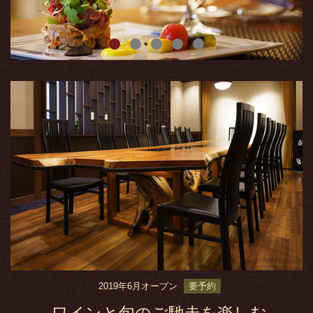
0
1
2
3
4
2019年6月オープン
要予約
ワインと旬のご馳走を楽しむ