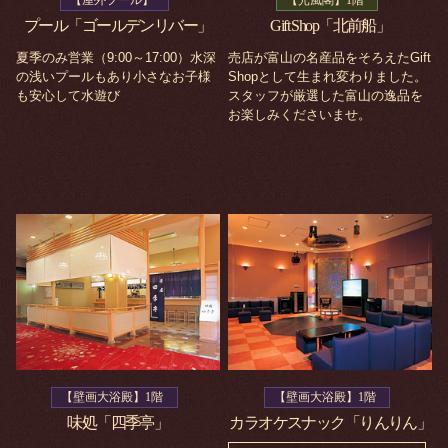
プール「ゴールデンリバー」
Gift Shop「北前船」
夏季のみ営業（9:00～17:00）水深
売店が富山の名産品をそろえたGift
の浅いプールもあり小さなお子様
Shopとして生まれ変わりました。
も安心して水遊び
スタッフが厳選した富山の逸品を
お楽しみくださいませ。
【壁画大浴殿】1階
【壁画大浴殿】1階
味処「四季亭」
カラオケスナック「りんりん」