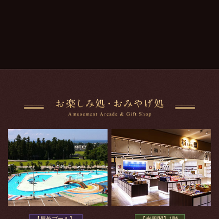
【屋外プール】
【光風閣】1階