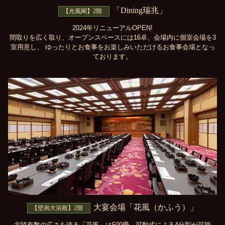
「Dining瑞兆」
【光風閣】2階
2024年リニューアルOPEN!
間取りを広く取り、オープンスペースには16卓、会場内に個室会場を3
室用意し、
ゆったりとお食事をお楽しみいただけるお食事会場となっ
ております。
大宴会場「花風（かふう）」
【壁画大浴殿】2階
北陸有数の広さを誇る「花風」は500畳。可動式による4分割が可能