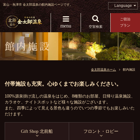
富山・魚津市 金太郎温泉の館内施設ページです。
Language
ご宿泊
menu
プラン
空室検索
金太郎温泉ホーム
館内施設
付帯施設も充実。心ゆくまでお楽しみください。
100%源泉掛け流しの温泉をはじめ、8種類のお部屋、日帰り温泉施設、
カラオケ、ナイトスポットなど様々な施設がございます。
また、四季によって見える景色も違うのでいつの季節でもお楽しみいた
だけます。
Gift Shop 北前船
フロント・ロビー