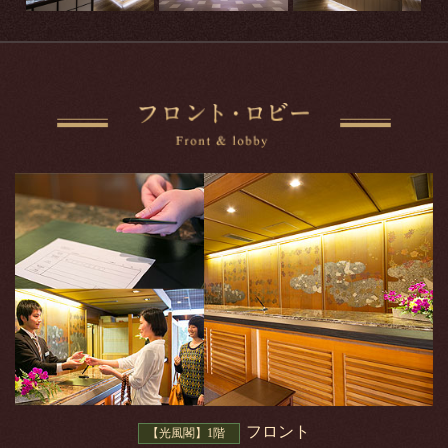
フロント
【光風閣】1階