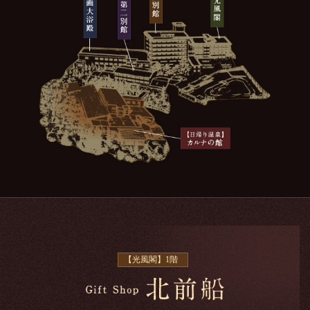
【光風閣】1階