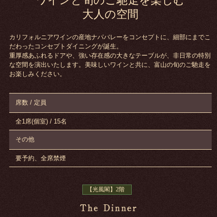
大人の空間
カリフォルニアワインの産地ナパバレーをコンセプトに、細部にまでこ
だわったコンセプトダイニングが誕生。
重厚感あふれるドアや、強い存在感の大きなテーブルが、非日常の特別
な空間を演出いたします。美味しいワインと共に、富山の旬のご馳走を
お楽しみください。
席数 / 定員
全1席(個室) / 15名
その他
要予約、全席禁煙
【光風閣】2階