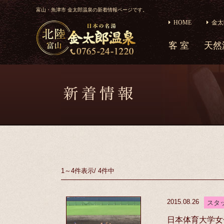
富山・魚津市 金太郎温泉の新着情報ページです。
HOME
金太
客 室
天然
1～4件
表示
/
4件中
2015.08.26
スタ
日本体育大学女