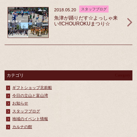
スタッフブログ
2018.05.20
魚津が踊りだす☆よっしゃ来
い!!CHOUROKUまつり☆
カテゴリ
Category
ギフトショップ北前船
今日の立山と富山湾
お知らせ
スタッフブログ
地域のイベント情報
カルナの館