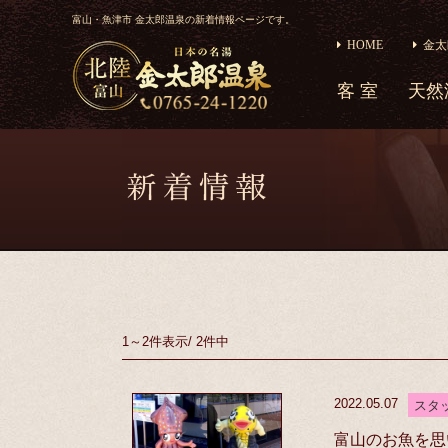
富山・魚津市 金太郎温泉の新着情報ページです。
HOME
金太
客 室
天然
1～2件
表示
/
2件中
2022.05.07
スタ
富山のお魚を思