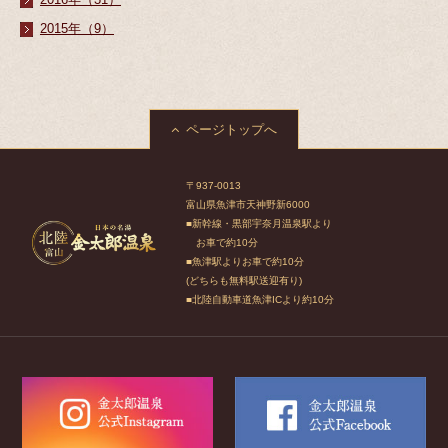
2015年（9）
ページトップへ
〒937-0013
富山県魚津市天神野新6000
■新幹線・黒部宇奈月温泉駅より
お車で約10分
■魚津駅よりお車で約10分
(どちらも無料駅送迎有り)
■北陸自動車道魚津ICより約10分