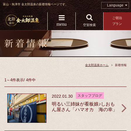
富山・魚津市 金太郎温泉の新着情報ページです。
Language
ご宿泊
menu
プラン
空室検索
金太郎温泉ホーム
新着情報
1～4件
表示
/
4件中
スタッフブログ
2022.01.30
明るい三姉妹が看板娘♪しおも
ん屋さん「ハマオカ 海の幸」