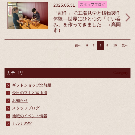
スタッフブログ
2025.05.31
「能作」で工場見学と鋳物製作
体験—世界にひとつの「ぐい呑
み」を作ってきました！（高岡
市）
前へ
6
7
8
9
10
次へ
カテゴリ
Category
ギフトショップ北前船
今日の立山と富山湾
お知らせ
スタッフブログ
地域のイベント情報
カルナの館