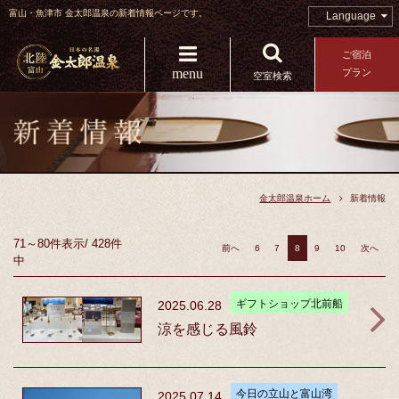
富山・魚津市 金太郎温泉の新着情報ページです。
Language
ご宿泊
menu
プラン
空室検索
金太郎温泉ホーム
新着情報
71～80件
表示
/
428件
前へ
6
7
8
9
10
次へ
中
ギフトショップ北前船
2025.06.28
涼を感じる風鈴
今日の立山と富山湾
2025.07.14