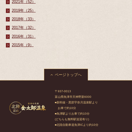
2021年（52）
2019年（25）
2018年（33）
2017年（32）
2016年（31）
2015年（9）
ページトップへ
〒937-0013
富山県魚津市天神野新6000
■新幹線・黒部宇奈月温泉駅より
お車で約10分
■魚津駅よりお車で約10分
(どちらも無料駅送迎有り)
■北陸自動車道魚津ICより約10分