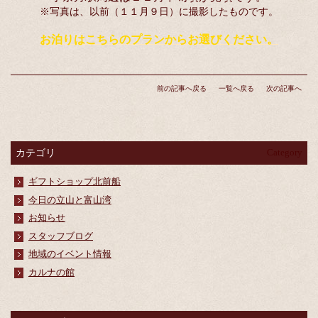
※写真は、以前（１１月９日）に撮影したものです。
お泊りはこちらのプランから
お選びください。
前の記事へ戻る
一覧へ戻る
次の記事へ
カテゴリ
Category
ギフトショップ北前船
今日の立山と富山湾
お知らせ
スタッフブログ
地域のイベント情報
カルナの館