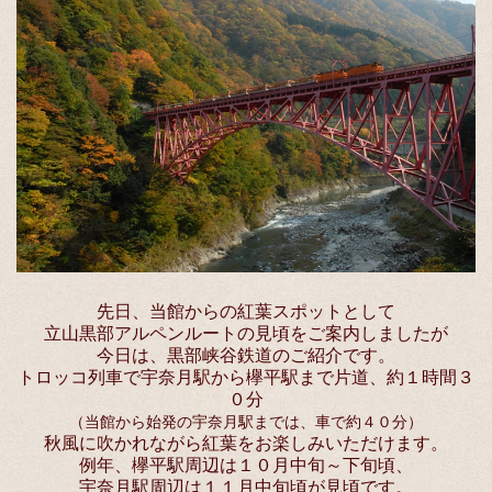
先日、当館からの紅葉スポットとして
立山黒部アルペンルートの見頃をご案内しましたが
今日は、黒部峡谷鉄道のご紹介です。
トロッコ列車で宇奈月駅から欅平駅まで片道、約１時間３
０分
（当館から始発の宇奈月駅までは、車で約４０分）
秋風に吹かれながら紅葉をお楽しみいただけます。
例年、欅平駅周辺は１０月中旬～下旬頃、
宇奈月駅周辺は１１月中旬頃が見頃です。