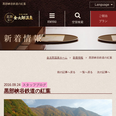
黒部峡谷鉄道の紅葉
Language
ご宿泊
menu
プラン
空室検索
金太郎温泉ホーム
新着情報
黒部峡谷鉄道の紅葉
前の記事へ戻る
一覧へ戻る
次の記事へ
2016.09.24
スタッフブログ
黒部峡谷鉄道の紅葉