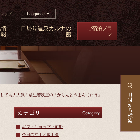
Language
トマップ
光情
日帰り温泉カルナの
ご宿泊プラ
報
館
ン
としても大人気！放生若狭屋の「かりんとうまんじゅう」
カテゴリ
Category
ギフトショップ北前船
今日の立山と富山湾