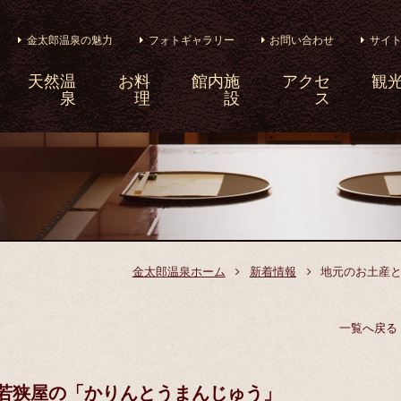
金太郎温泉の魅力
フォトギャラリー
お問い合わせ
サイ
天然温
お料
館内施
アクセ
観
泉
理
設
ス
金太郎温泉ホーム
新着情報
地元のお土産
一覧へ戻る
若狭屋の「かりんとうまんじゅう」