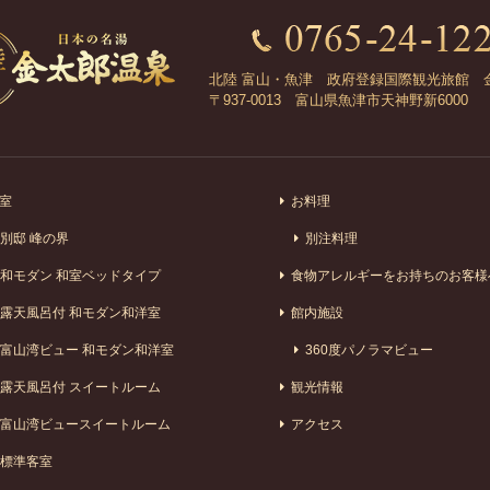
北陸 富山・魚津 政府登録国際観光旅館 
〒937-0013 富山県魚津市天神野新6000
室
お料理
別邸 峰の界
別注料理
和モダン 和室ベッドタイプ
食物アレルギーをお持ちのお客様
露天風呂付 和モダン和洋室
館内施設
富山湾ビュー 和モダン和洋室
360度パノラマビュー
露天風呂付 スイートルーム
観光情報
富山湾ビュースイートルーム
アクセス
標準客室