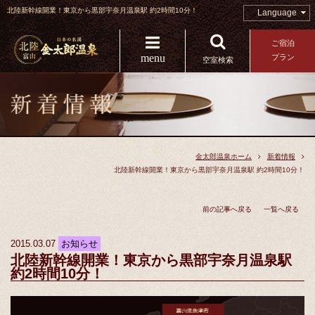
北陸新幹線開業！東京から黒部宇奈月温泉駅 約2時間10分！
Language
ご宿泊
menu
プラン
空室検索
金太郎温泉ホーム
新着情報
北陸新幹線開業！東京から黒部宇奈月温泉駅 約2時間10分！
前の記事へ戻る
一覧へ戻る
2015.03.07
お知らせ
北陸新幹線開業！東京から黒部宇奈月温泉駅
約2時間10分！