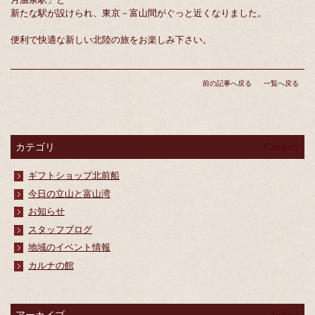
新たな駅が設けられ、東京－富山間がぐっと近くなりました。
便利で快適な新しい北陸の旅をお楽しみ下さい。
前の記事へ戻る
一覧へ戻る
カテゴリ
Category
ギフトショップ北前船
今日の立山と富山湾
お知らせ
スタッフブログ
地域のイベント情報
カルナの館
アーカイブ
Archive