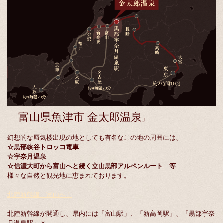
「富山県魚津市 金太郎温泉
」
幻想的な蜃気楼出現の地としても有名なこの地の周囲には、
☆黒部峡谷トロッコ電車
☆宇奈月温泉
☆信濃大町から富山へと続く立山黒部アルペンルート 等
様々な自然と観光地に恵まれております。
北陸新幹線 富山へ！
北陸新幹線が開通し、県内には「富山駅」、「新高岡駅」、「黒部宇奈
月温泉駅」と