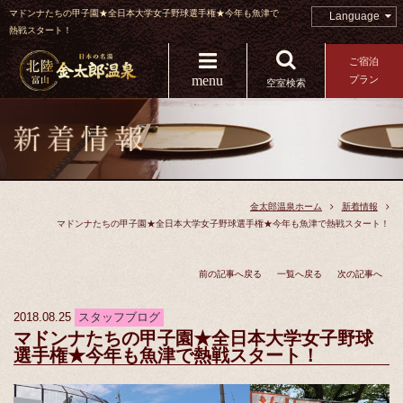
マドンナたちの甲子園★全日本大学女子野球選手権★今年も魚津で
Language
熱戦スタート！
ご宿泊
menu
プラン
空室検索
金太郎温泉ホーム
新着情報
マドンナたちの甲子園★全日本大学女子野球選手権★今年も魚津で熱戦スタート！
前の記事へ戻る
一覧へ戻る
次の記事へ
2018.08.25
スタッフブログ
マドンナたちの甲子園★全日本大学女子野球
選手権★今年も魚津で熱戦スタート！