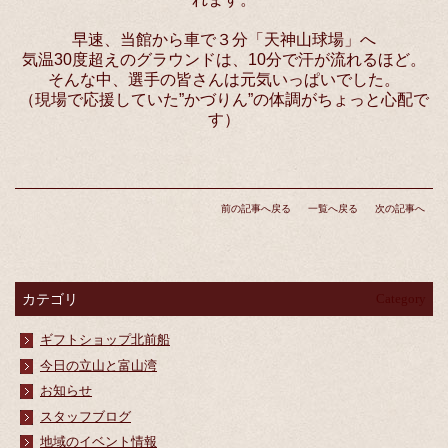
早速、当館から車で３分「天神山球場」へ
気温30度超えのグラウンドは、10分で汗が流れるほど。
そんな中、選手の皆さんは元気いっぱいでした。
（現場で応援していた”かづりん”の体調がちょっと心配で
す）
前の記事へ戻る
一覧へ戻る
次の記事へ
カテゴリ
Category
ギフトショップ北前船
今日の立山と富山湾
お知らせ
スタッフブログ
地域のイベント情報