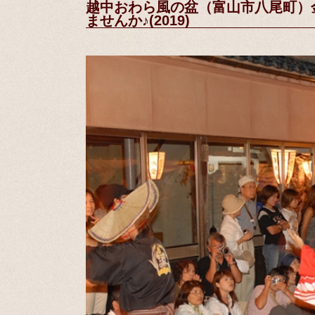
越中おわら風の盆（富山市八尾町）
ませんか♪(2019)