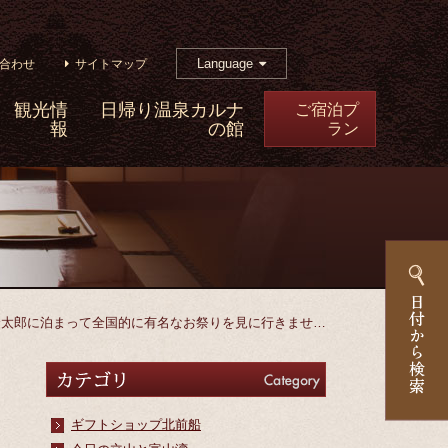
Language
合わせ
サイトマップ
観光情
日帰り温泉カルナ
ご宿泊プ
報
の館
ラン
金太郎に泊まって全国的に有名なお祭りを見に行きませ…
カテゴリ
Category
ギフトショップ北前船