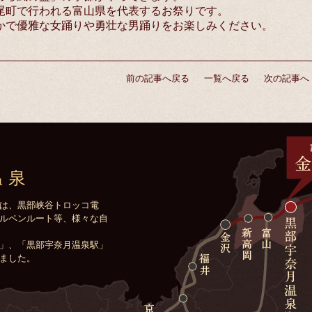
尾町で行われる富山県を代表するお祭りです。
かで優雅な女踊りや勇壮な男踊りをお楽しみください。
前の記事へ戻る
一覧へ戻る
次の記事へ
温泉
は、黒部峡谷トロッコ電
ルペンルート等、様々な自
」、「黒部宇奈月温泉駅」
ました。