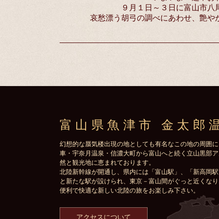
９月１日～３日に富山市八
哀愁漂う胡弓の調べにあわせ、艶や
富山県魚津市 金太郎
幻想的な蜃気楼出現の地としても有名なこの地の周囲に
車・宇奈月温泉・信濃大町から富山へと続く立山黒部ア
然と観光地に恵まれております。
北陸新幹線が開通し、県内には「富山駅」、「新高岡駅
と新たな駅が設けられ、東京－富山間がぐっと近くなり
便利で快適な新しい北陸の旅をお楽しみ下さい。
アクセスについて