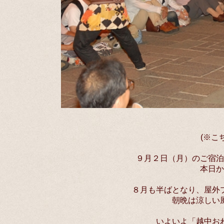
(※こ
９月２日（月）のご宿泊
本日か
８月も半ばとなり、屋外
朝晩は涼しい
いよいよ「越中お