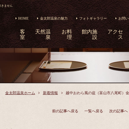
行きません
HOME
金太郎温泉の魅力
フォトギャラリー
お問い
客
天然温
お料
館内施
アクセ
室
泉
理
設
ス
金太郎温泉ホーム
新着情報
越中おわら風の盆（富山市八尾町）
前の記事へ戻る
一覧へ戻る
次の記事へ