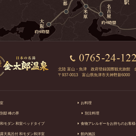
北陸 富山・魚津 政府登録国際観光旅館 
〒937-0013 富山県魚津市天神野新6000
室
お料理
別邸 峰の界
別注料理
和モダン 和室ベッドタイプ
食物アレルギーをお持ちのお客様
露天風呂付 和モダン和洋室
館内施設