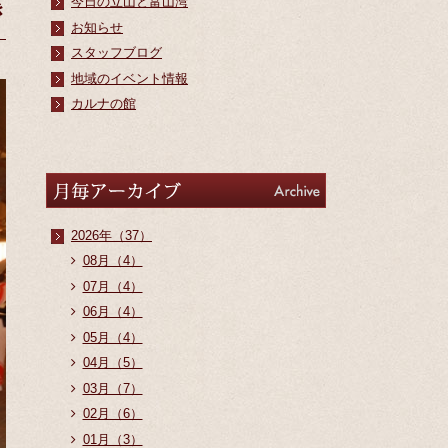
今日の立山と富山湾
き
お知らせ
スタッフブログ
地域のイベント情報
カルナの館
アーカイブ
Archive
2026年（37）
08月（4）
07月（4）
06月（4）
05月（4）
04月（5）
03月（7）
02月（6）
01月（3）