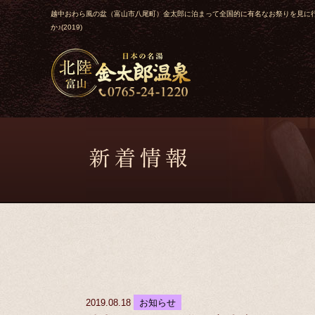
越中おわら風の盆（富山市八尾町）金太郎に泊まって全国的に有名なお祭りを見に
か♪(2019)
2019.08.18
お知らせ