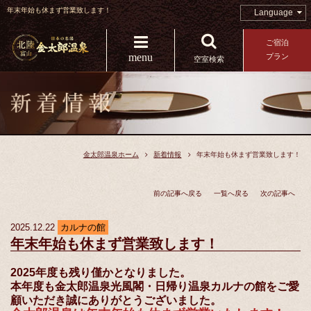
年末年始も休まず営業致します！
Language
ご宿泊
menu
プラン
空室検索
金太郎温泉ホーム
新着情報
年末年始も休まず営業致します！
前の記事へ戻る
一覧へ戻る
次の記事へ
2025.12.22
カルナの館
年末年始も休まず営業致します！
2025年度も残り僅かとなりました。
本年度も金太郎温泉光風閣・日帰り温泉カルナの館をご愛
顧いただき誠にありがとうございました。