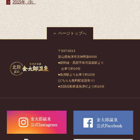
2015年（9）
ページトップへ
〒937-0013
富山県魚津市天神野新6000
■新幹線・黒部宇奈月温泉駅より
お車で約10分
■魚津駅よりお車で約10分
(どちらも無料駅送迎有り)
■北陸自動車道魚津ICより約10分