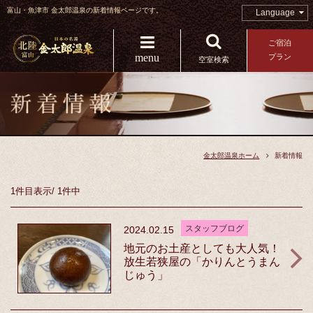
富山・魚津市 金太郎温泉の新着情報ページです。
Language
ご宿泊
menu
プラン
空室検索
金太郎温泉ホーム
新着情報
1件目
表示
/
1件中
スタッフブログ
2024.02.15
地元のお土産としても大人気！
放生若狭屋の「かりんとうまん
じゅう」