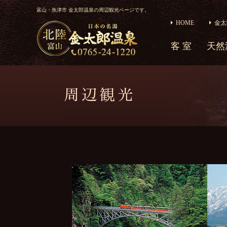
富山・魚津市 金太郎温泉の周辺観光ページです。
HOME
金太
客 室
天然