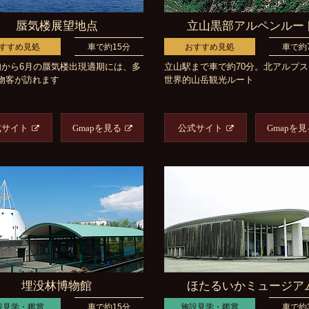
蜃気楼展望地点
立山黒部アルペンルー
すすめ見処
車で約15分
おすすめ見処
車で約
旬から6月の蜃気楼出現適期には、多
立山駅まで車で約70分。北アルプ
物客が訪れます
世界的山岳観光ルート
式サイト
Gmapを見る
公式サイト
Gmapを見
埋没林博物館
ほたるいかミュージア
設見学・鑑賞
車で約15分
施設見学・鑑賞
車で約