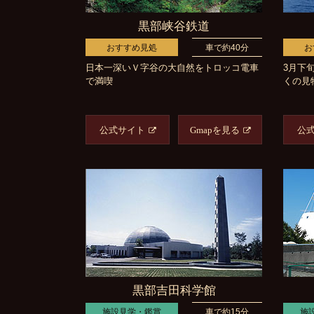
黒部峡谷鉄道
おすすめ見処
車で約40分
お
日本一深いＶ字谷の大自然をトロッコ電車
3月下
で満喫
くの見
公式サイト
Gmapを見る
公
黒部吉田科学館
施設見学・鑑賞
車で約15分
施