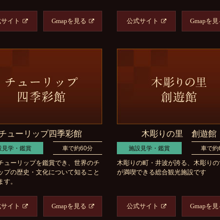
式サイト
Gmapを見る
公式サイト
Gmapを見
チューリップ四季彩館
木彫りの里 創遊館
設見学・鑑賞
車で約60分
施設見学・鑑賞
車で約
チューリップを鑑賞でき、世界のチ
木彫りの町・井波が誇る、木彫りの
ップの歴史・文化について知ること
が満喫できる総合観光施設です
ます。
式サイト
Gmapを見る
公式サイト
Gmapを見