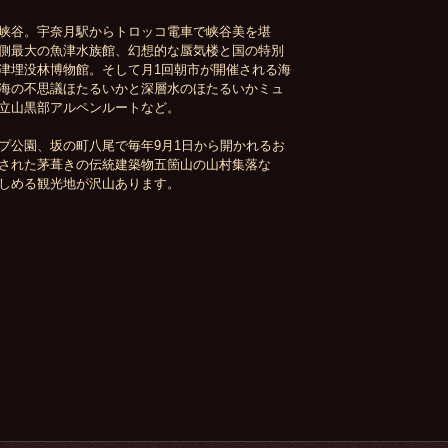
っぱいの富山です。
峡谷。宇奈月駅からトロッコ電車で峡谷美を堪
側最大の魚津水族館、幻想的な蜃気楼と国の特別
津埋没林博物館。そして月1回朝市が開催される海
海の不思議ほたるいかと深層水のほたるいかミュ
立山黒部アルペンルートなど。
プ公園、坂の町八尾で毎年9月1日から開かれるお
された茅葺きの伝統建築物五箇山の山村集落な
しめる観光地が沢山あります。