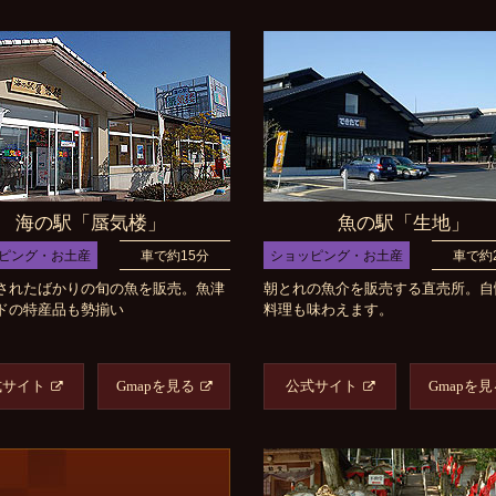
海の駅「蜃気楼」
魚の駅「生地」
ピング・お土産
車で約15分
ショッピング・お土産
車で約
されたばかりの旬の魚を販売。魚津
朝とれの魚介を販売する直売所。自
ドの特産品も勢揃い
料理も味わえます。
式サイト
Gmapを見る
公式サイト
Gmapを見