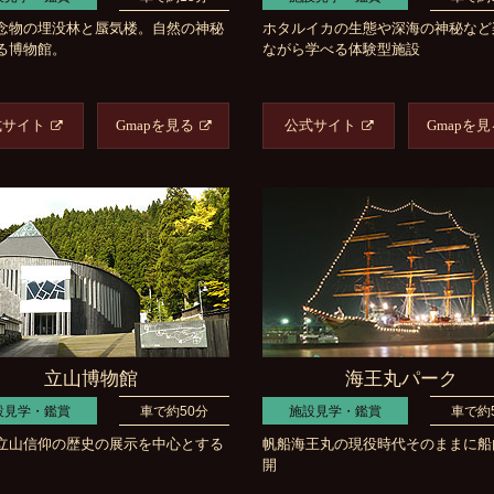
念物の埋没林と蜃気楼。自然の神秘
ホタルイカの生態や深海の神秘など
る博物館。
ながら学べる体験型施設
式サイト
Gmapを見る
公式サイト
Gmapを見
立山博物館
海王丸パーク
設見学・鑑賞
車で約50分
施設見学・鑑賞
車で約
立山信仰の歴史の展示を中心とする
帆船海王丸の現役時代そのままに船
開