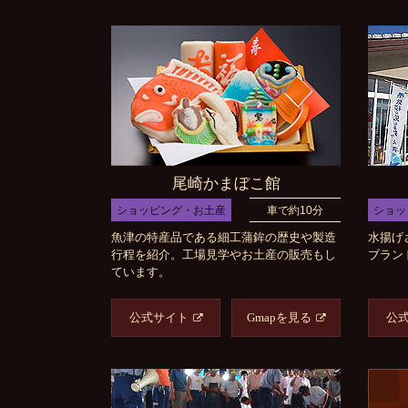
尾崎かまぼこ館
ショッピング・お土産
車で約10分
ショッ
魚津の特産品である細工蒲鉾の歴史や製造
水揚げ
行程を紹介。工場見学やお土産の販売もし
ブラン
ています。
公式サイト
Gmapを見る
公