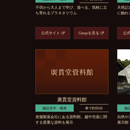
子供から大人まで学び、遊べる。気軽に立
天然記
ち寄れるプラネタリウム
に触れ
公式サイト
Gmapを見る
公
廣貫堂資料館
施設見学・鑑賞
車で約50分
施
老舗製薬会社にある資料館。越中売薬に関
自然や
する貴重な資料を展示
展示館