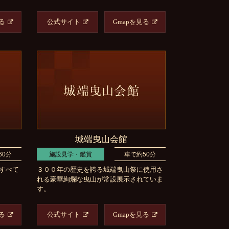
る
公式サイト
Gmapを見る
城端曳山会館
60分
施設見学・鑑賞
車で約50分
すべて
３００年の歴史を誇る城端曳山祭に使用さ
れる豪華絢爛な曳山が常設展示されていま
す。
る
公式サイト
Gmapを見る