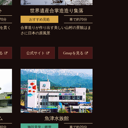
ト
世界遺産合掌造造り集落
70分
おすすめ見処
車で約70分
スを貫く
合掌造りが作り出す美しい山村の景観はま
さに日本の原風景
る
公式サイト
Gmapを見る
ム
魚津水族館
30分
施設見学・鑑賞
車で約20分