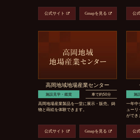
公式サイト
Gmapを見る
公
高岡地域地場産業センター
施設見学・鑑賞
車で約50分
施
高岡地場産業製品を一堂に展示・販売。鋳
一年中
物と蒔絵を体験できます。
ューリ
ができ
公式サイト
Gmapを見る
公