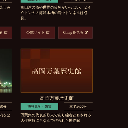
楽しみ
富山湾の魚や世界の珍魚がいっぱい。２４
０トンの大海洋水槽の海中トンネルは必
見。
る
公式サイト
Gmapを見る
高岡万葉歴史館
50分
施設見学・鑑賞
車で約50分
内を公
万葉集の代表的歌人であり編者ともされる
大伴家持にちなんで作られた博物館