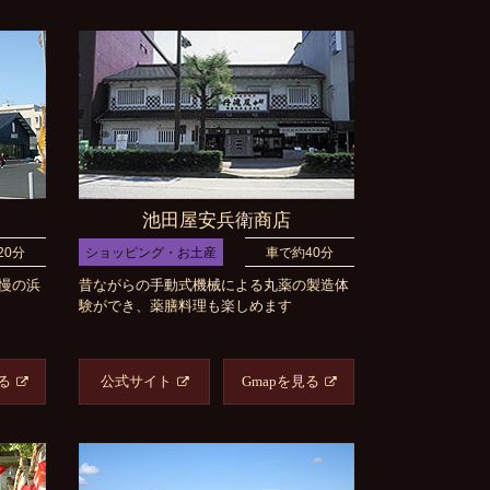
池田屋安兵衛商店
20分
ショッピング・お土産
車で約40分
慢の浜
昔ながらの手動式機械による丸薬の製造体
験ができ、薬膳料理も楽しめます
る
公式サイト
Gmapを見る