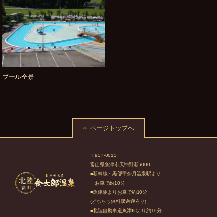
プール全景
ページトップへ
〒937-0013
富山県魚津市天神野新6000
■新幹線・黒部宇奈月温泉駅より
お車で約10分
■魚津駅よりお車で約10分
(どちらも無料駅送迎有り)
■北陸自動車道魚津ICより約10分