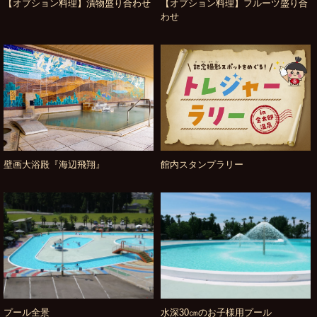
【オプション料理】漬物盛り合わせ
【オプション料理】フルーツ盛り合
わせ
壁画大浴殿『海辺飛翔』
館内スタンプラリー
プール全景
水深30㎝のお子様用プール