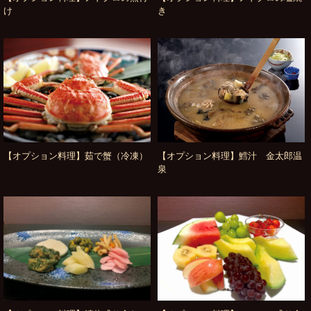
け
き
【オプション料理】茹で蟹（冷凍）
【オプション料理】鱈汁 金太郎温
泉