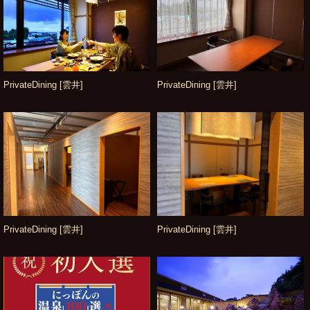
PrivateDining [雲井]
PrivateDining [雲井]
PrivateDining [雲井]
PrivateDining [雲井]