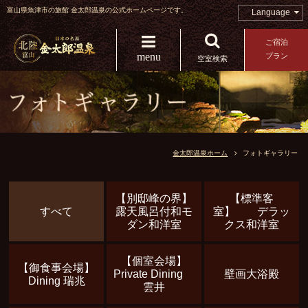
富山県魚津市の旅館 金太郎温泉の公式ホームページです。
Language
ご宿泊
menu
プラン
空室検索
金太郎温泉ホーム
フォトギャラリー
【別邸峰の界】
【標準客
すべて
露天風呂付和モ
室】 デラッ
ダン和洋室
クス和洋室
【個室会場】
【御食事会場】
Private Dining
壁画大浴殿
Dining 瑞兆
雲井