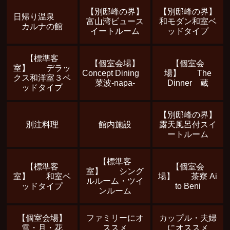
【別邸峰の界】
【別邸峰の界】
日帰り温泉
富山湾ビュース
和モダン和室ベ
カルナの館
イートルーム
ッドタイプ
【標準客
【個室会場】
【個室会
室】 デラッ
Concept Dining
場】 The
クス和洋室３ベ
菜波-napa-
Dinner 蔵
ッドタイプ
【別邸峰の界】
別注料理
館内施設
露天風呂付スイ
ートルーム
【標準客
【標準客
【個室会
室】 シング
室】 和室ベ
場】 茶寮 Ai
ルルーム・ツイ
ッドタイプ
to Beni
ンルーム
【個室会場】
ファミリーにオ
カップル・夫婦
雪・月・花
ススメ
にオススメ