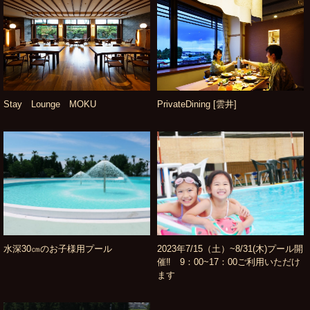
Stay Lounge MOKU
PrivateDining [雲井]
水深30㎝のお子様用プール
2023年7/15（土）~8/31(木)プール開
催‼ 9：00~17：00ご利用いただけ
ます