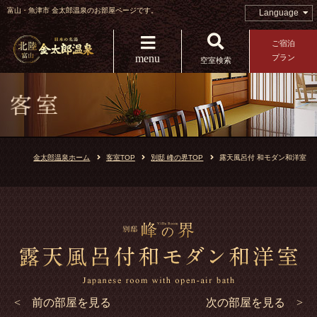
富山・魚津市 金太郎温泉のお部屋ページです。
Language
ご宿泊
menu
プラン
空室検索
金太郎温泉ホーム
客室TOP
別邸 峰の界TOP
露天風呂付 和モダン和洋室
< 前の部屋を見る
次の部屋を見る >