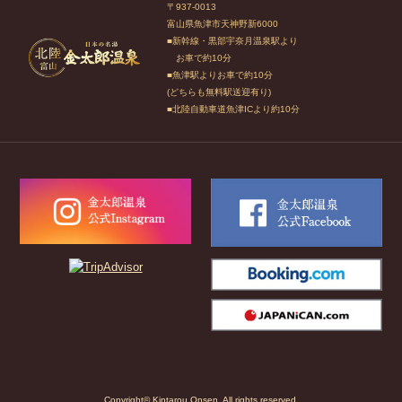
〒937-0013
富山県魚津市天神野新6000
■新幹線・黒部宇奈月温泉駅より
お車で約10分
■魚津駅よりお車で約10分
(どちらも無料駅送迎有り)
■北陸自動車道魚津ICより約10分
Copyright© Kintarou Onsen. All rights reserved.