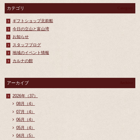
カテゴリ
Category
ギフトショップ北前船
今日の立山と富山湾
お知らせ
スタッフブログ
地域のイベント情報
カルナの館
アーカイブ
Archive
2026年（37）
08月（4）
07月（4）
06月（4）
05月（4）
04月（5）