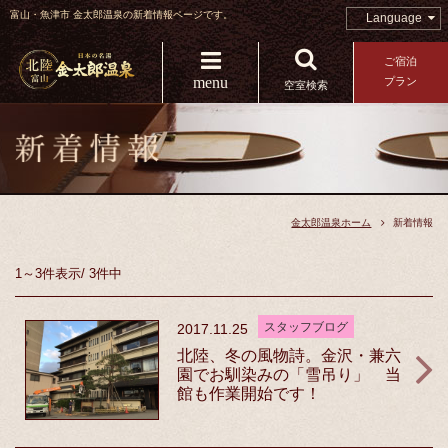
富山・魚津市 金太郎温泉の新着情報ページです。
Language
ご宿泊
menu
プラン
空室検索
金太郎温泉ホーム
新着情報
1～3件
表示
/
3件中
スタッフブログ
2017.11.25
北陸、冬の風物詩。金沢・兼六
園でお馴染みの「雪吊り」 当
館も作業開始です！