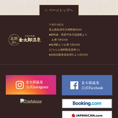
ページトップへ
〒937-0013
富山県魚津市天神野新6000
■新幹線・黒部宇奈月温泉駅より
お車で約10分
■魚津駅よりお車で約10分
(どちらも無料駅送迎有り)
■北陸自動車道魚津ICより約10分