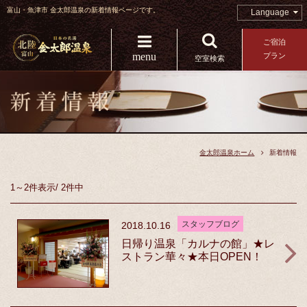
富山・魚津市 金太郎温泉の新着情報ページです。
Language
ご宿泊
menu
プラン
空室検索
金太郎温泉ホーム
新着情報
1～2件
表示
/
2件中
スタッフブログ
2018.10.16
日帰り温泉「カルナの館」★レ
ストラン華々★本日OPEN！