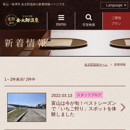
富山・魚津市 金太郎温泉の新着情報ページです。
Language
ご宿泊
menu
プラン
空室検索
金太郎温泉ホーム
新着情報
1～2件
表示
/
2件中
スタッフブログ
2022.03.13
富山は今が旬！ベストシーズン
で「いちご狩り」スポットを体
験しました