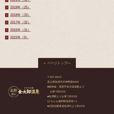
2019年（25）
2018年（33）
2017年（32）
2016年（31）
2015年（9）
ページトップへ
〒937-0013
富山県魚津市天神野新6000
■新幹線・黒部宇奈月温泉駅より
お車で約10分
■魚津駅よりお車で約10分
(どちらも無料駅送迎有り)
■北陸自動車道魚津ICより約10分