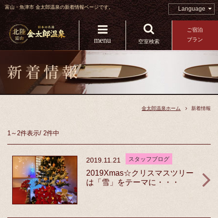
富山・魚津市 金太郎温泉の新着情報ページです。
Language
ご宿泊
menu
プラン
空室検索
金太郎温泉ホーム
新着情報
1～2件
表示
/
2件中
スタッフブログ
2019.11.21
2019Xmas☆クリスマスツリー
は「雪」をテーマに・・・