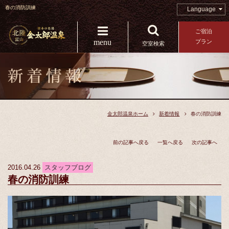
春の消防訓練
Language
ご宿泊
menu
プラン
空室検索
金太郎温泉ホーム
新着情報
春の消防訓練
前の記事へ戻る
一覧へ戻る
次の記事へ
2016.04.26
スタッフブログ
春の消防訓練