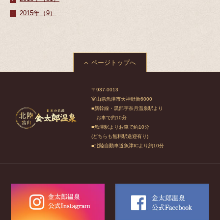
2015年（9）
ページトップへ
〒937-0013
富山県魚津市天神野新6000
■新幹線・黒部宇奈月温泉駅より
お車で約10分
■魚津駅よりお車で約10分
(どちらも無料駅送迎有り)
■北陸自動車道魚津ICより約10分