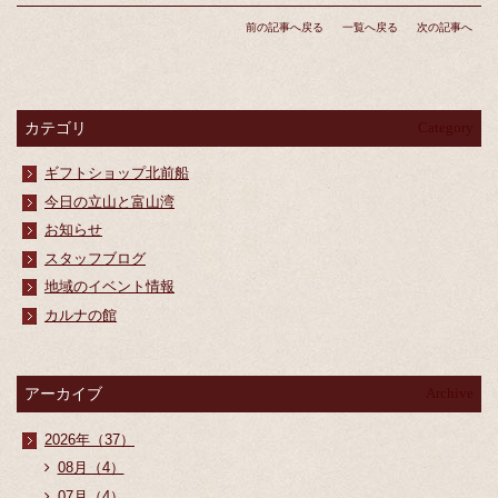
前の記事へ戻る
一覧へ戻る
次の記事へ
カテゴリ
Category
ギフトショップ北前船
今日の立山と富山湾
お知らせ
スタッフブログ
地域のイベント情報
カルナの館
アーカイブ
Archive
2026年（37）
08月（4）
07月（4）