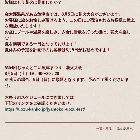
皆様はもう花火は見ましたか？
金太郎温泉がある魚津市では、8月5日に花火大会がございます。
お客様に旅をお愉しみ頂けるよう、この日にご宿泊されるお客様に屋上
を開放いたします！
お昼にプールや温泉を楽しみ、夕食に舌鼓を打った後は、花火を楽し
む！
夏を満喫できる一日となっております！
夏休みの予定を計画中のお客様は8月5日がお勧めですよ！
第54回じゃんとこい魚津まつり 花火大会
8月5日（土）19：40〜20：20
※荒天の場合、6日（日）に順延となります、予めご了承くださいま
せ。
お祭りのスケジュールにつきましては
下記のリンクをご確認くださいませ。
https://uozu-kanko.jp/jyantokoi-uozu-fest/
一覧へ戻る
次の記事へ