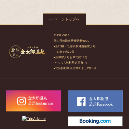
ページトップへ
〒937-0013
富山県魚津市天神野新6000
■新幹線・黒部宇奈月温泉駅より
お車で約10分
■魚津駅よりお車で約10分
(どちらも無料駅送迎有り)
■北陸自動車道魚津ICより約10分