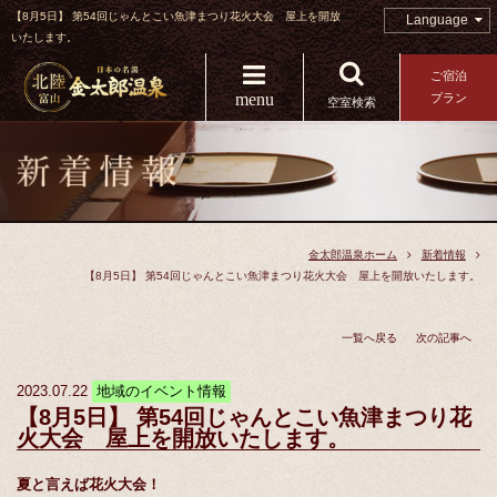
【8月5日】 第54回じゃんとこい魚津まつり花火大会 屋上を開放
Language
いたします。
ご宿泊
menu
プラン
空室検索
金太郎温泉ホーム
新着情報
【8月5日】 第54回じゃんとこい魚津まつり花火大会 屋上を開放いたします。
一覧へ戻る
次の記事へ
2023.07.22
地域のイベント情報
【8月5日】 第54回じゃんとこい魚津まつり花
火大会 屋上を開放いたします。
夏と言えば花火大会！