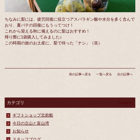
ちなみに梨には、疲労回復に役立つアスパラギン酸や水分を多く含んで
おり、夏バテの回復にもうってつけ！
これから迎える秋に備えるのに梨はおすすめ！
帰り際に1袋購入してみました♪
この時期の旅のお土産に、梨で待った「ナシ」（笑）
前の記事へ戻る
一覧へ戻る
次の記事へ
カテゴリ
Category
ギフトショップ北前船
今日の立山と富山湾
お知らせ
スタッフブログ