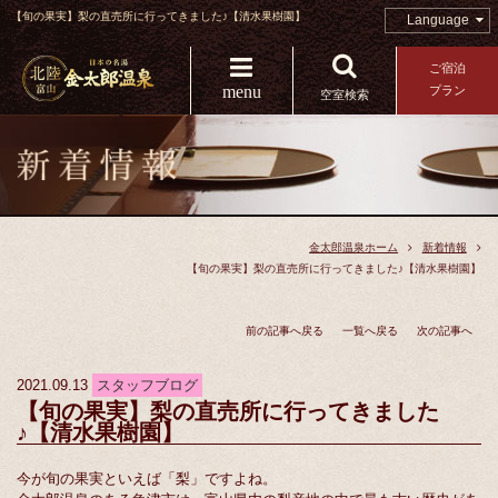
【旬の果実】梨の直売所に行ってきました♪【清水果樹園】
Language
ご宿泊
menu
プラン
空室検索
金太郎温泉ホーム
新着情報
【旬の果実】梨の直売所に行ってきました♪【清水果樹園】
前の記事へ戻る
一覧へ戻る
次の記事へ
2021.09.13
スタッフブログ
【旬の果実】梨の直売所に行ってきました
♪【清水果樹園】
今が旬の果実といえば「梨」ですよね。