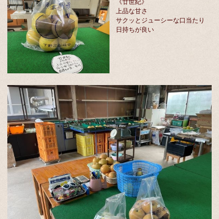
《廿世紀》
上品な甘さ
サクッとジューシーな口当たり
日持ちが良い