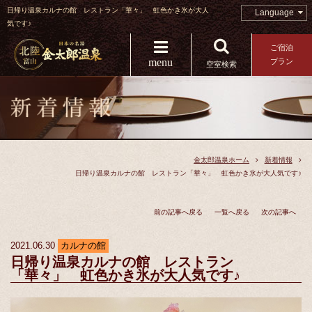
日帰り温泉カルナの館 レストラン「華々」 虹色かき氷が大人
Language
気です♪
ご宿泊
menu
プラン
空室検索
金太郎温泉ホーム
新着情報
日帰り温泉カルナの館 レストラン「華々」 虹色かき氷が大人気です♪
前の記事へ戻る
一覧へ戻る
次の記事へ
2021.06.30
カルナの館
日帰り温泉カルナの館 レストラン
「華々」 虹色かき氷が大人気です♪