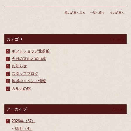
前の記事へ戻る
一覧へ戻る
次の記事へ
カテゴリ
Category
ギフトショップ北前船
今日の立山と富山湾
お知らせ
スタッフブログ
地域のイベント情報
カルナの館
アーカイブ
Archive
2026年（37）
08月（4）