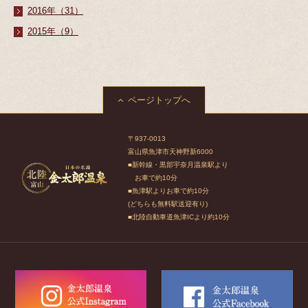
2016年（31）
2015年（9）
ページトップへ
〒937-0013
富山県魚津市天神野新6000
■新幹線・黒部宇奈月温泉駅より
お車で約10分
■魚津駅よりお車で約10分
(どちらも無料駅送迎有り)
■北陸自動車道魚津ICより約10分