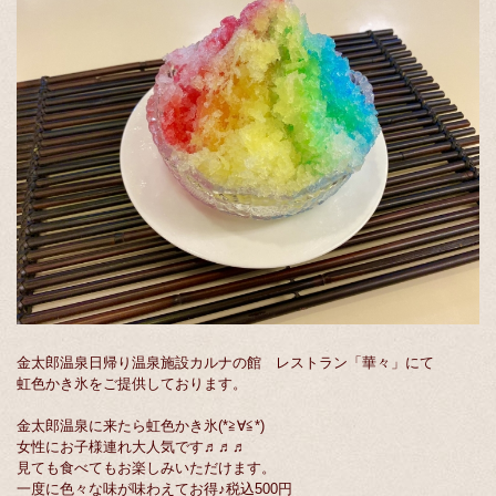
金太郎温泉日帰り温泉施設カルナの館 レストラン「華々」にて
虹色かき氷をご提供しております。
金太郎温泉に来たら虹色かき氷(*≧∀≦*)
女性にお子様連れ大人気です♬♬♬
見ても食べてもお楽しみいただけます。
一度に色々な味が味わえてお得♪税込500円