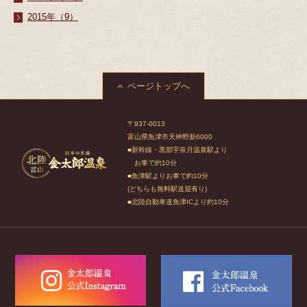
2015年（9）
ページトップへ
〒937-0013
富山県魚津市天神野新6000
■新幹線・黒部宇奈月温泉駅より
お車で約10分
■魚津駅よりお車で約10分
(どちらも無料駅送迎有り)
■北陸自動車道魚津ICより約10分