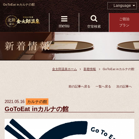
GoToEat inカルナの館
Language
ご宿泊
menu
プラン
空室検索
金太郎温泉ホーム
新着情報
GoToEat inカルナの館
前の記事へ戻る
一覧へ戻る
次の記事へ
2021.05.16
カルナの館
GoToEat inカルナの館