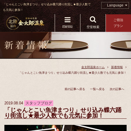
「じゃんとこい魚津まつり」せり込み蝶六踊り街流し★最少人数で
Language
も元気に参加！
ご宿泊
menu
プラン
空室検索
金太郎温泉ホーム
新着情報
「じゃんとこい魚津まつり」せり込み蝶六踊り街流し★最少人数でも元気に参加！
前の記事へ戻る
一覧へ戻る
次の記事へ
2019.08.04
スタッフブログ
「じゃんとこい魚津まつり」せり込み蝶六踊
り街流し★最少人数でも元気に参加！