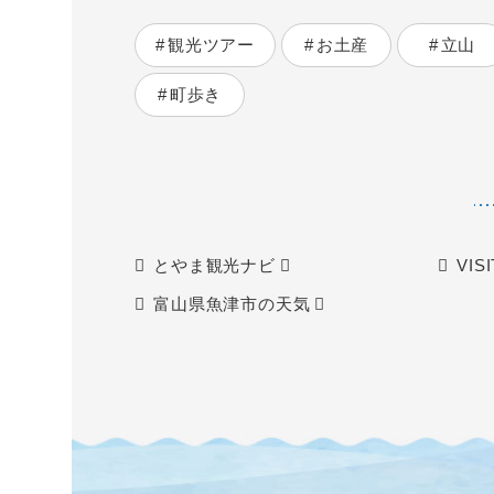
観光ツアー
お土産
立山
町歩き
とやま観光ナビ
VIS
富山県魚津市の天気