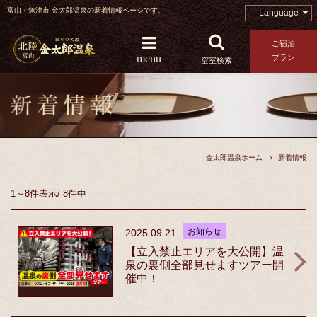
富山・魚津市 金太郎温泉の新着情報ページです。
Language
ご宿泊
menu
プラン
空室検索
金太郎温泉ホーム
新着情報
1～8件
表示
/
8件中
お知らせ
2025.09.21
【立入禁止エリアを大公開】温
泉の裏側全部見せますツアー開
催中！