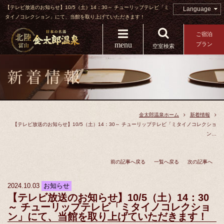
【テレビ放送のお知らせ】10/5（土）14：30～ チューリップテレビ「ミ
Language
タイノコレクション」にて、当館を取り上げていただきます！
ご宿泊
menu
プラン
空室検索
金太郎温泉ホーム
新着情報
【テレビ放送のお知らせ】10/5（土）14：30～ チューリップテレビ「ミタイノコレクショ
ン…
前の記事へ戻る
一覧へ戻る
次の記事へ
2024.10.03
お知らせ
【テレビ放送のお知らせ】10/5（土）14：30
～ チューリップテレビ「ミタイノコレクショ
ン」にて、当館を取り上げていただきます！