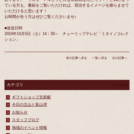
ている方も、番組をご覧いただければ、宿泊するイメージを膨らませて
いただけると思います！
お時間が合う方はぜひご覧くださいませ♪
■放送日時
2024年10月5日（土）14：30～ チューリップテレビ「ミタイノコレク
ション」
前の記事へ戻る
一覧へ戻る
次の記事へ
カテゴリ
Category
ギフトショップ北前船
今日の立山と富山湾
お知らせ
スタッフブログ
地域のイベント情報