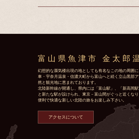
富山県魚津市 金太郎
幻想的な蜃気楼出現の地としても有名なこの地の周囲に
車・宇奈月温泉・信濃大町から富山へと続く立山黒部ア
然と観光地に恵まれております。
北陸新幹線が開通し、県内には「富山駅」、「新高岡駅
と新たな駅が設けられ、東京－富山間がぐっと近くなり
便利で快適な新しい北陸の旅をお楽しみ下さい。
アクセスについて