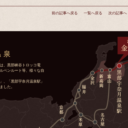
前の記事へ戻る
一覧へ戻る
次の記事へ
温泉
は、黒部峡谷トロッコ電
ルペンルート等、様々な自
」、「黒部宇奈月温泉駅」
ました。