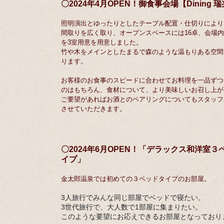
〇2024年4月OPEN！御食事会場【Dining 
照明演出とゆったりとしたテーブル配置・仕切りにより
間取りを広く取り、オープンスペースには16卓、会場
を3室用意を用意しました。
竹や木をメインとしたまるで森のような温もりある空間
ります。
お客様のお食事のスピードに合わせてお料理を一品ずつ
のはもちろん、食材について、より美味しいお召し上が
ご要望があればお酒とのペアリングについてもスタッフ
させていただきます。
〇2024年6月OPEN！「デラックス和洋室３
イプ」
金太郎温泉では初めての３ベッドタイプのお部屋。
3人旅行でみんな同じ部屋でベッドで寝たい。
3世代旅行で、大人数で1部屋に集まりたい。
このような要望にお応えできるお部屋となっており