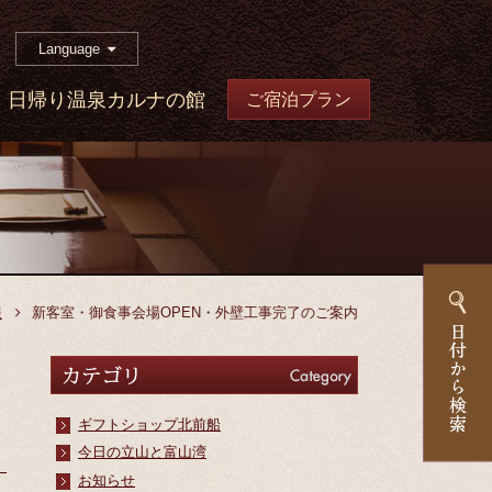
Language
日帰り温泉カルナの館
ご宿泊プラン
報
新客室・御食事会場OPEN・外壁工事完了のご案内
カテゴリ
Category
ギフトショップ北前船
今日の立山と富山湾
お知らせ