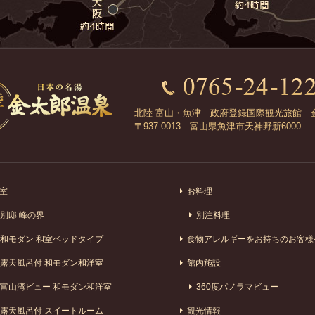
北陸 富山・魚津 政府登録国際観光旅館 
〒937-0013 富山県魚津市天神野新6000
室
お料理
別邸 峰の界
別注料理
和モダン 和室ベッドタイプ
食物アレルギーをお持ちのお客様
露天風呂付 和モダン和洋室
館内施設
富山湾ビュー 和モダン和洋室
360度パノラマビュー
露天風呂付 スイートルーム
観光情報