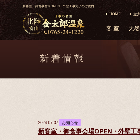
新客室・御食事会場OPEN・外壁工事完了のご案内
HOME
金
客 室
天然
2024.07.07
お知らせ
新客室・御食事会場OPEN・外壁工