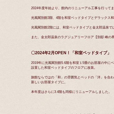
2024年度年始より、館内のリニューアル工事を行って
光風閣別館3階、4階を和室ベッドタイプとデラックス
光風閣別館2階には、和室ベッドタイプと金太郎温泉で
また、金太郎温泉のラグジュアリーフロア【別邸 峰の界】
〇2024年2月OPEN！「和室ベッドタイプ」
2019年に光風閣別館5.6階を和室１5畳のお部屋の中に
設置した和室ベッドタイプのフロアに改装。
旅館ならではの「和」の雰囲気とベッドの「洋」を合わ
新しいお部屋タイプに。
本年度はさらに3.4階も同様にリニューアルしました。