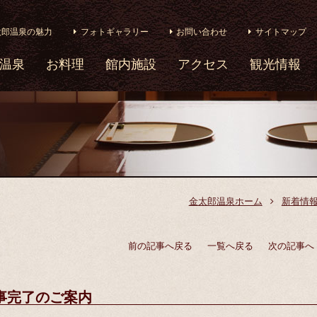
太郎温泉の魅力
フォトギャラリー
お問い合わせ
サイトマップ
温泉
お料理
館内施設
アクセス
観光情報
金太郎温泉ホーム
新着情
前の記事へ戻る
一覧へ戻る
次の記事へ
事完了のご案内