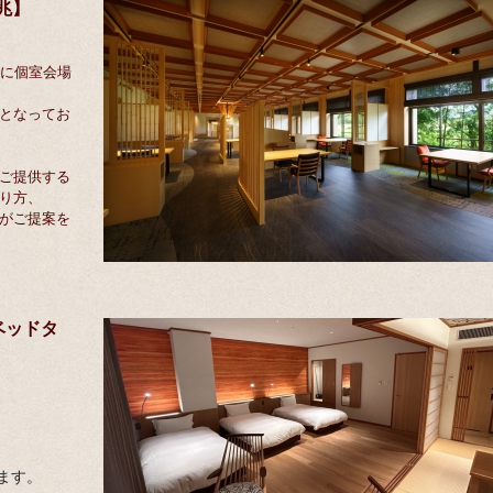
瑞兆】
内に個室会場
となってお
ご提供する
り方、
がご提案を
ベッドタ
ます。