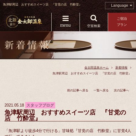
魚津駅周辺 おすすめスイーツ店 『甘党の店 竹酔堂』
Language
ご宿泊
menu
プラン
空室検索
金太郎温泉ホーム
新着情報
魚津駅周辺 おすすめスイーツ店 『甘党の店 竹酔堂』
前の記事へ戻る
一覧へ戻る
次の記事へ
2021.05.18
スタッフブログ
魚津駅周辺 おすすめスイーツ店 『甘党の
店 竹酔堂』
「魚津駅より徒歩4分で行ける」甘味処『甘党の店 竹酔堂』に甘党4人