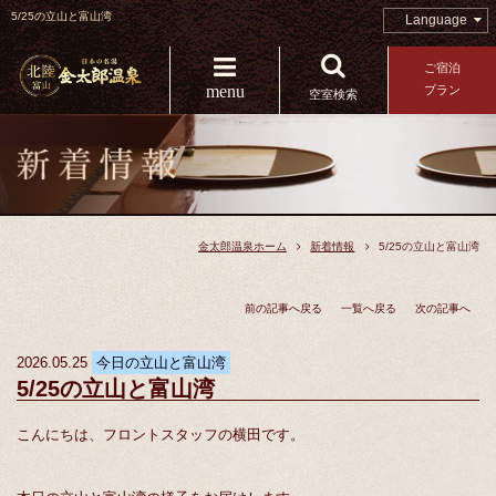
5/25の立山と富山湾
Language
ご宿泊
menu
プラン
空室検索
金太郎温泉ホーム
新着情報
5/25の立山と富山湾
前の記事へ戻る
一覧へ戻る
次の記事へ
2026.05.25
今日の立山と富山湾
5/25の立山と富山湾
こんにちは、フロントスタッフの横田です。