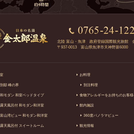
北陸 富山・魚津 政府登録国際観光旅館 
〒937-0013 富山県魚津市天神野新6000
室
お料理
別邸 峰の界
別注料理
和モダン 和室ベッドタイプ
食物アレルギーをお持ちのお客様
露天風呂付 和モダン和洋室
館内施設
富山湾ビュー 和モダン和洋室
360度パノラマビュー
露天風呂付 スイートルーム
観光情報