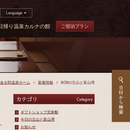
Language
日帰り温泉カルナの館
ご宿泊プラン
金太郎温泉ホーム
新着情報
8/28の立山と富山湾
カテゴリ
Category
ギフトショップ北前船
今日の立山と富山湾
お知らせ