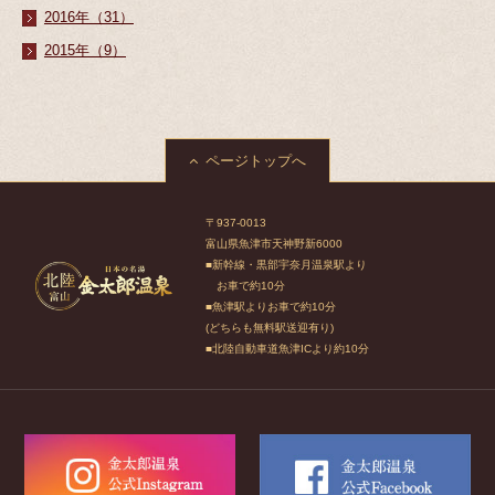
2016年（31）
2015年（9）
ページトップへ
〒937-0013
富山県魚津市天神野新6000
■新幹線・黒部宇奈月温泉駅より
お車で約10分
■魚津駅よりお車で約10分
(どちらも無料駅送迎有り)
■北陸自動車道魚津ICより約10分