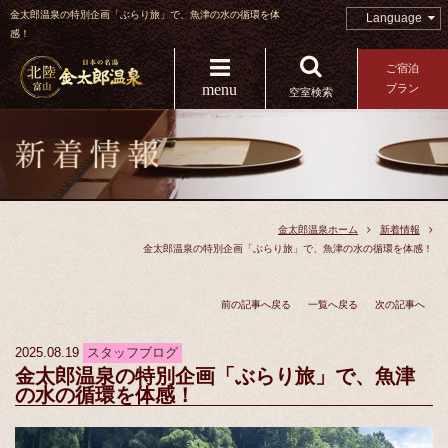
金太郎温泉の特別企画「ぶらり旅」で、魚津の水の循環を体
Language
感！
ご宿泊
menu
プラン
空室検索
金太郎温泉ホーム
新着情報
金太郎温泉の特別企画「ぶらり旅」で、魚津の水の循環を体感！
前の記事へ戻る
一覧へ戻る
次の記事へ
2025.08.19
スタッフブログ
金太郎温泉の特別企画「ぶらり旅」で、魚津
の水の循環を体感！