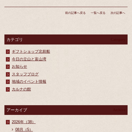
前の記事へ戻る
一覧へ戻る
次の記事へ
カテゴリ
Category
ギフトショップ北前船
今日の立山と富山湾
お知らせ
スタッフブログ
地域のイベント情報
カルナの館
アーカイブ
Archive
2026年（38）
08月（5）