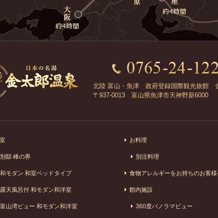
北陸 富山・魚津 政府登録国際観光旅館 
〒937-0013 富山県魚津市天神野新6000
室
お料理
別邸 峰の界
別注料理
和モダン 和室ベッドタイプ
食物アレルギーをお持ちのお客様
露天風呂付 和モダン和洋室
館内施設
富山湾ビュー 和モダン和洋室
360度パノラマビュー