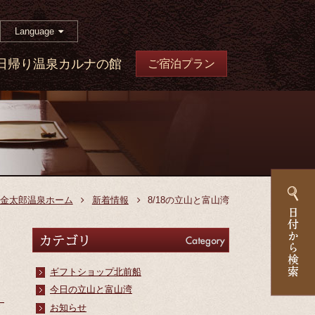
Language
日帰り温泉カルナの館
ご宿泊プラン
金太郎温泉ホーム
新着情報
8/18の立山と富山湾
カテゴリ
Category
ギフトショップ北前船
今日の立山と富山湾
お知らせ