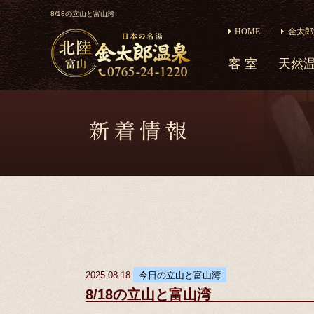
8/18の立山と富山湾
HOME
金太郎
客 室
天然
2025.08.18
今日の立山と富山湾
8/18の立山と富山湾