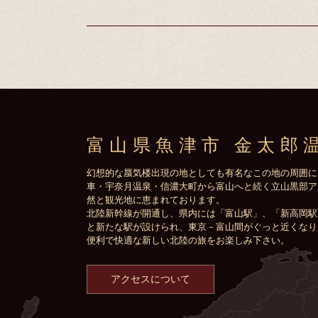
富山県魚津市 金太郎
幻想的な蜃気楼出現の地としても有名なこの地の周囲に
車・宇奈月温泉・信濃大町から富山へと続く立山黒部ア
然と観光地に恵まれております。
北陸新幹線が開通し、県内には「富山駅」、「新高岡駅
と新たな駅が設けられ、東京－富山間がぐっと近くなり
便利で快適な新しい北陸の旅をお楽しみ下さい。
アクセスについて