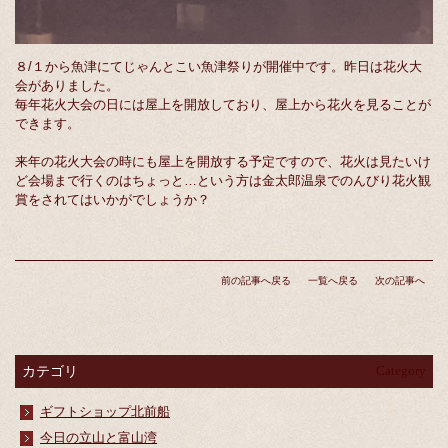
８/１から魚津にてじゃんとこい魚津祭りが開催中です。昨日は花火大
会がありました。
毎年花火大会の日には屋上を開放しており、屋上から花火を見ることが
できます。
来年の花火大会の時にも屋上を開放する予定ですので、花火は見たいけ
ど会場まで行くのはちょっと…という方は金太郎温泉でのんびり花火観
賞をされてはいかがでしょうか？
前の記事へ戻る
一覧へ戻る
次の記事へ
カテゴリ
Category
ギフトショップ北前船
今日の立山と富山湾