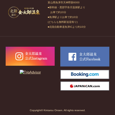
富山県魚津市天神野新6000
■新幹線・黒部宇奈月温泉駅より
お車で約10分
■魚津駅よりお車で約10分
(どちらも無料駅送迎有り)
■北陸自動車道魚津ICより約10分
Copyright© Kintarou Onsen. All rights reserved.