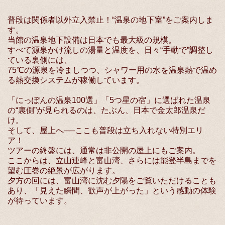
普段は関係者以外立入禁止！“温泉の地下室”をご案内しま
す。
当館の温泉地下設備は日本でも最大級の規模。
すべて源泉かけ流しの湯量と温度を、日々“手動で”調整し
ている裏側には、
75℃の源泉を冷ましつつ、シャワー用の水を温泉熱で温め
る熱交換システムが稼働しています。
「にっぽんの温泉100選」「5つ星の宿」に選ばれた温泉
の“裏側”が見られるのは、たぶん、日本で金太郎温泉だ
け。
そして、屋上へ──ここも普段は立ち入れない特別エリ
ア！
ツアーの終盤には、通常は非公開の屋上にもご案内。
ここからは、立山連峰と富山湾、さらには能登半島までを
望む圧巻の絶景が広がります。
夕方の回には、富山湾に沈む夕陽をご覧いただけることも
あり、「見えた瞬間、歓声が上がった」という感動の体験
が待っています。