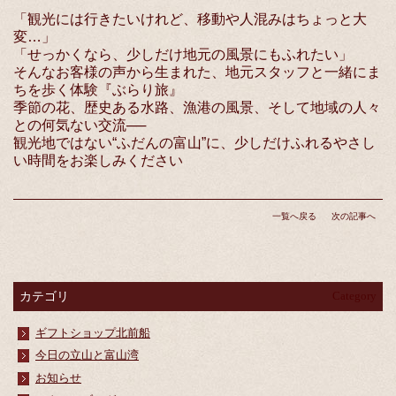
「観光には行きたいけれど、移動や人混みはちょっと大
変…」
「せっかくなら、少しだけ地元の風景にもふれたい」
そんなお客様の声から生まれた、地元スタッフと一緒にま
ちを歩く体験『ぶらり旅』
季節の花、歴史ある水路、漁港の風景、そして地域の人々
との何気ない交流──
観光地ではない“ふだんの富山”に、少しだけふれるやさし
い時間をお楽しみください
一覧へ戻る
次の記事へ
カテゴリ
Category
ギフトショップ北前船
今日の立山と富山湾
お知らせ