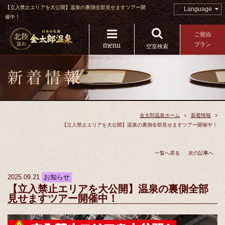
【立入禁止エリアを大公開】温泉の裏側全部見せますツアー開
Language
催中！
ご宿泊
menu
プラン
空室検索
金太郎温泉ホーム
新着情報
【立入禁止エリアを大公開】温泉の裏側全部見せますツアー開催中！
一覧へ戻る
次の記事へ
2025.09.21
お知らせ
【立入禁止エリアを大公開】温泉の裏側全部
見せますツアー開催中！