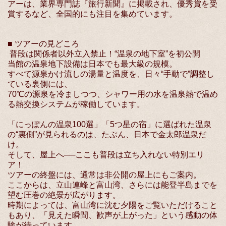
アーは、業界専門誌『旅行新聞』に掲載され、優秀賞を受
賞するなど、全国的にも注目を集めています。
■ ツアーの見どころ
普段は関係者以外立入禁止！“温泉の地下室”を初公開
当館の温泉地下設備は日本でも最大級の規模。
すべて源泉かけ流しの湯量と温度を、日々“手動で”調整し
ている裏側には、
70℃の源泉を冷ましつつ、シャワー用の水を温泉熱で温め
る熱交換システムが稼働しています。
「にっぽんの温泉100選」「5つ星の宿」に選ばれた温泉
の“裏側”が見られるのは、たぶん、日本で金太郎温泉だ
け。
そして、屋上へ──ここも普段は立ち入れない特別エリ
ア！
ツアーの終盤には、通常は非公開の屋上にもご案内。
ここからは、立山連峰と富山湾、さらには能登半島までを
望む圧巻の絶景が広がります。
時期によっては、富山湾に沈む夕陽をご覧いただけること
もあり、「見えた瞬間、歓声が上がった」という感動の体
験が待っています。