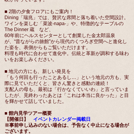
■ 2階の夕食フロアにもご案内！
Dining「瑞兆」では、贅沢な席間と落ち着いた空間設計。
ワインを楽しむ「菜波-napa-」や、特徴的なテーブルの
The Dinner 蔵 など、
60年前にヘルスセンターとして創業した金太郎温泉
が、“昔ながらの旅館”から現代のくつろぎ空間へと進化し
た姿を、表側からもご覧いただけます。
料理も時代に合わせて進化中。伝統と革新が調和する味わ
いをお楽しみください。
■ 地元の方にも、新しい発見を
「もう何回も行ったことあるし…」という地元の方も、実
際に見ていただくと、皆さん驚きと感動の連続！
支配人の母も、最初は「行かなくていいわ」と言っていま
したが、見終わったあとは「これは本当に良かった」と目
を輝かせて話していました。
■ 館内見学ツアー概要
【開催日】
イベントカレンダー掲載日
※事前申し込みのない場合は、予告なく中止になる場合が
ございます。