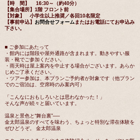
【時 間】 16:30～（約40分）
【集合場所】1階 フロント前
【対象】 小学生以上推奨／各回10名限定
【事前申込】
お問合せフォーム
またはお電話にてお申込み
下さい。
■ ご参加にあたって
・館内には階段や屋外通路が含まれます。動きやすい服
装・靴でご参加ください。
・雨天時は屋上案内を中止する場合がございます。あらか
じめご了承ください。
・ツアー参加は、本プランご予約者が対象です（他プラン
でのご宿泊は、空席時のみ案内可）
「こんなにおもしろいとは思わなかった！」
そんな声が続々と届いています。
温泉と景色と“舞台裏”──
金太郎温泉のすべてを味わう、ちょっと特別な滞在体験を
ぜひどうぞ。 金太郎温泉