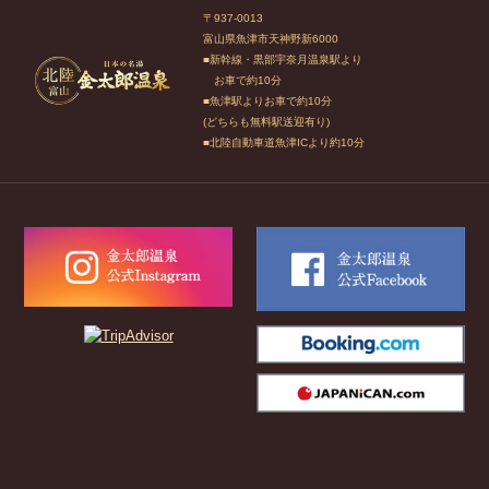
〒937-0013
富山県魚津市天神野新6000
■新幹線・黒部宇奈月温泉駅より
お車で約10分
■魚津駅よりお車で約10分
(どちらも無料駅送迎有り)
■北陸自動車道魚津ICより約10分