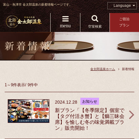
富山・魚津市 金太郎温泉の新着情報ページです。
Language
ご宿泊
menu
プラン
空室検索
金太郎温泉ホーム
新着情報
1～9件
表示
/
9件中
お知らせ
2024.12.28
新プラン「【冬季限定】個室で
【タグ付活き蟹】と【鰤三昧会
席】を愉しむ冬の味覚満載プラ
ン」販売開始！