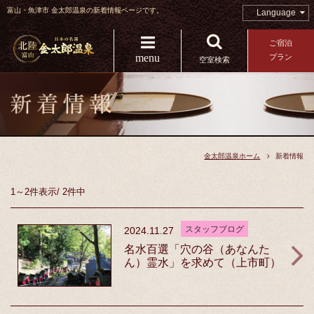
富山・魚津市 金太郎温泉の新着情報ページです。
Language
ご宿泊
menu
プラン
空室検索
金太郎温泉ホーム
新着情報
1～2件
表示
/
2件中
スタッフブログ
2024.11.27
名水百選「穴の谷（あなんた
ん）霊水」を求めて（上市町）