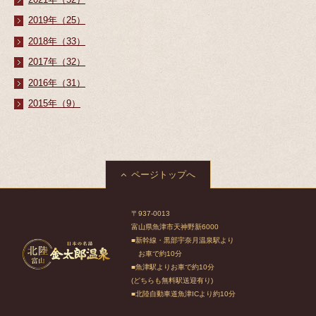
2019年（25）
2018年（33）
2017年（32）
2016年（31）
2015年（9）
ページトップへ
〒937-0013
富山県魚津市天神野新6000
■新幹線・黒部宇奈月温泉駅より
お車で約10分
■魚津駅よりお車で約10分
(どちらも無料駅送迎有り)
■北陸自動車道魚津ICより約10分