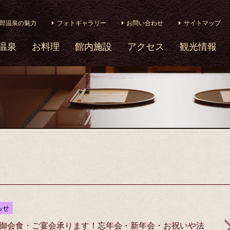
郎温泉の魅力
フォトギャラリー
お問い合わせ
サイトマップ
温泉
お料理
館内施設
アクセス
観光情報
らせ
御会食・ご宴会承ります！忘年会・新年会・お祝いや法