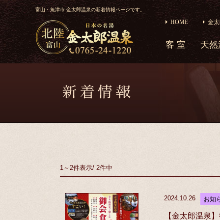
富山・魚津市 金太郎温泉の新着情報ページです。
HOME
金太
客 室
天然
1～2件
表示
/
2件中
2024.10.26
お知
【金太郎温泉】