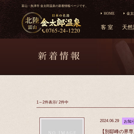
富山・魚津市 金太郎温泉の新着情報ページです。
HOME
金太
客 室
天然
1～2件
表示
/
2件中
2024.06.29
お知
【別邸峰の界専用