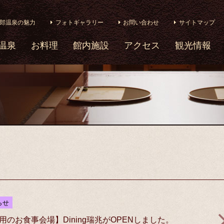
郎温泉の魅力
フォトギャラリー
お問い合わせ
サイトマップ
温泉
お料理
館内施設
アクセス
観光情報
らせ
のお食事会場】Dining瑞兆がOPENしました。