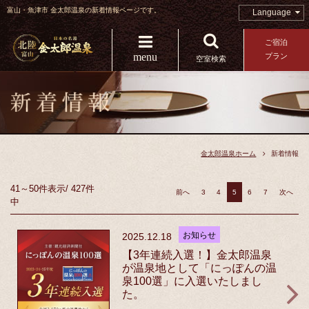
富山・魚津市 金太郎温泉の新着情報ページです。
Language
ご宿泊
menu
プラン
空室検索
金太郎温泉ホーム
新着情報
41～50件
表示
/
427件
前へ
3
4
5
6
7
次へ
中
お知らせ
2025.12.18
【3年連続入選！】金太郎温泉
が温泉地として「にっぽんの温
泉100選」に入選いたしまし
た。