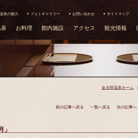
温泉の魅力
フォトギャラリー
お問い合わせ
サイトマップ
温泉
お料理
館内施設
アクセス
観光情報
金太郎温泉ホーム
前の記事へ戻る
一覧へ戻る
次の記事へ
月」