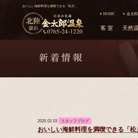
おいしい海鮮料理を満喫できる「松月」
HOME
金太郎
客 室
天然
2025.02.03
スタッフブログ
おいしい海鮮料理を満喫できる「松