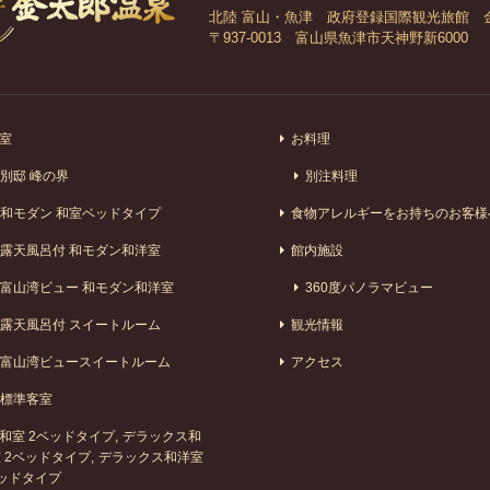
北陸 富山・魚津 政府登録国際観光旅館 
〒937-0013 富山県魚津市天神野新6000
室
お料理
別邸 峰の界
別注料理
和モダン 和室ベッドタイプ
食物アレルギーをお持ちのお客様
露天風呂付 和モダン和洋室
館内施設
富山湾ビュー 和モダン和洋室
360度パノラマビュー
露天風呂付 スイートルーム
観光情報
富山湾ビュースイートルーム
アクセス
標準客室
和室 2ベッドタイプ
デラックス和
 2ベッドタイプ
デラックス和洋室
ッドタイプ