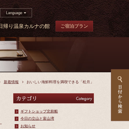
Language
日帰り温泉カルナの館
ご宿泊プラン
新着情報
おいしい海鮮料理を満喫できる「松月」
カテゴリ
Category
ギフトショップ北前船
今日の立山と富山湾
お知らせ