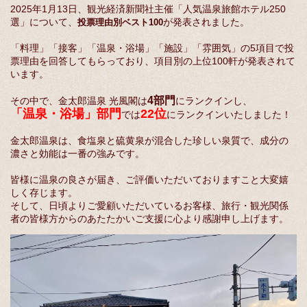
2025年1月13日、観光経済新聞社主催「人気温泉旅館ホテル250
選」について、
が発表されました。
投票理由別ベスト100
「料理」「接客」「温泉・浴場」「施設」「雰囲気」の5項目で投
票理由を回答してもらっており、項目別の上位100軒が発表されて
います。
4部門
その中で、金太郎温泉 光風閣は
にランクインし、
「温泉・浴場」部門
22位
では
にランクインいたしました！
金太郎温泉は、食塩泉と硫黄泉が混合した珍しい泉質で、成分の
濃さと効能は一番の強みです。
皆様に温泉の良さが届き、ご評価いただいておりますこと大変嬉
しく存じます。
そして、日頃よりご愛顧いただいているお客様、旅行・観光関係
者の皆様方からのあたたかいご支援に心より感謝申し上げます。