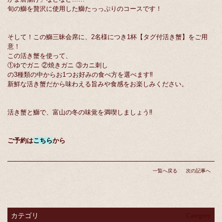
旬の鰤を贅沢に使用した鰤たっっぷりのコースです！
そして！この鰤三昧会席に、2名様につき1杯【タグ付活き蟹】をご用
意！
この活き蟹を使って、
①ゆでガニ ②焼きガニ ③カニ刺し
の3種類の中からお1つお好みの食べ方を選べます‼
新鮮な活き蟹だから味わえる旨みや食感をお楽しみください。
活き蟹と鰤で、富山の冬の味覚を満喫しましょう‼
ご予約は
こちら
から
一覧へ戻る
次の記事へ
カテゴリ
Category