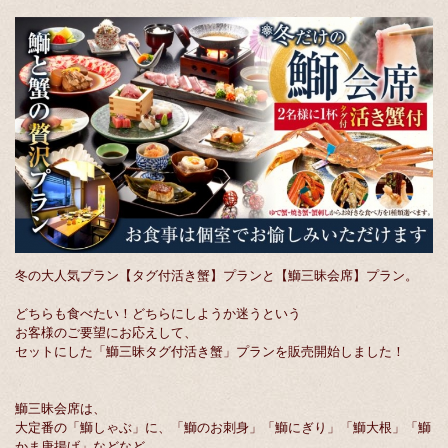
冬の大人気プラン【タグ付活き蟹】プランと【鰤三昧会席】プラン。
どちらも食べたい！どちらにしようか迷うという
お客様のご要望にお応えして、
セットにした「鰤三昧タグ付活き蟹」プランを販売開始しました！
鰤三昧会席は、
大定番の「鰤しゃぶ」に、「鰤のお刺身」「鰤にぎり」「鰤大根」「鰤
かま唐揚げ」などなど……