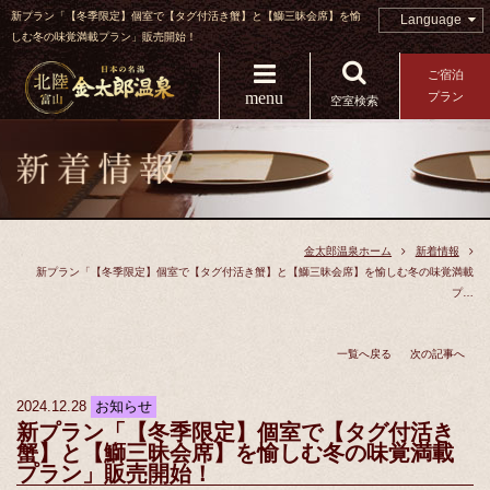
新プラン「【冬季限定】個室で【タグ付活き蟹】と【鰤三昧会席】を愉
Language
しむ冬の味覚満載プラン」販売開始！
ご宿泊
menu
プラン
空室検索
金太郎温泉ホーム
新着情報
新プラン「【冬季限定】個室で【タグ付活き蟹】と【鰤三昧会席】を愉しむ冬の味覚満載
プ…
一覧へ戻る
次の記事へ
2024.12.28
お知らせ
新プラン「【冬季限定】個室で【タグ付活き
蟹】と【鰤三昧会席】を愉しむ冬の味覚満載
プラン」販売開始！