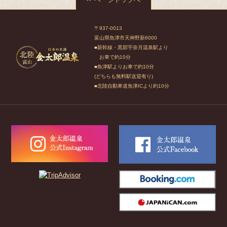
〒937-0013
富山県魚津市天神野新6000
■新幹線・黒部宇奈月温泉駅より
お車で約10分
■魚津駅よりお車で約10分
(どちらも無料駅送迎有り)
■北陸自動車道魚津ICより約10分